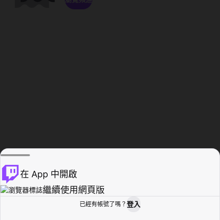
在 App 中開啟
繼續使用網頁版
登入
已經有帳號了嗎？
創作者基地
瀏覽
活動紀錄
個人檔案