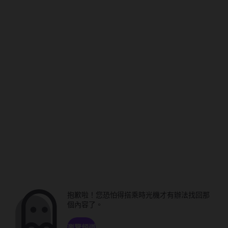
抱歉啦！您恐怕得搭乘時光機才有辦法找回那
個內容了。
瀏覽頻道