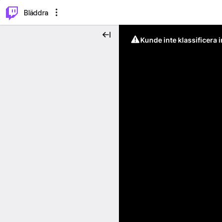
⌥
P
Bläddra
Kunde inte klassificera 