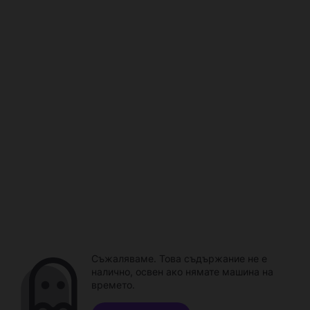
Съжаляваме. Това съдържание не е
налично, освен ако нямате машина на
времето.