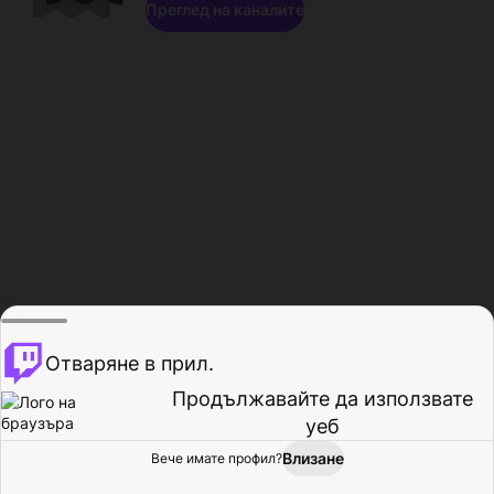
Преглед на каналите
Отваряне в прил.
Продължавайте да използвате
уеб
Влизане
Вече имате профил?
Начало
Преглед
Активност
Профил