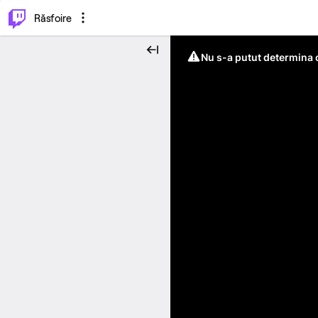
⌥
P
Răsfoire
Nu s-a putut determina c