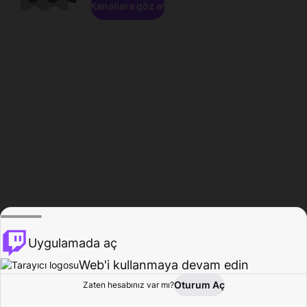
Kanallara göz at
Uygulamada aç
Web'i kullanmaya devam edin
Oturum Aç
Zaten hesabınız var mı?
Ana Sayfa
Gözat
Aktivite
Profil