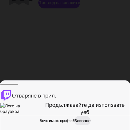
Преглед на каналите
Отваряне в прил.
Продължавайте да използвате
уеб
Влизане
Вече имате профил?
Начало
Преглед
Активност
Профил