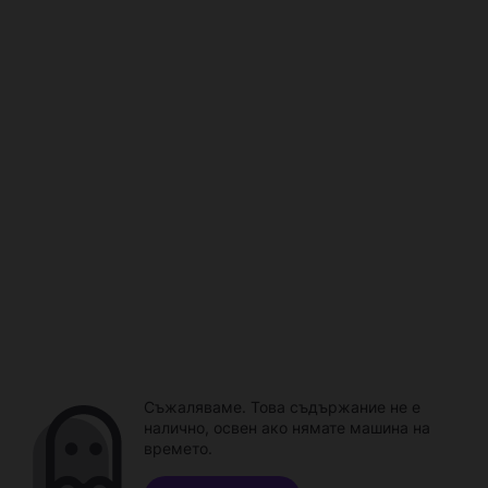
Съжаляваме. Това съдържание не е
налично, освен ако нямате машина на
времето.