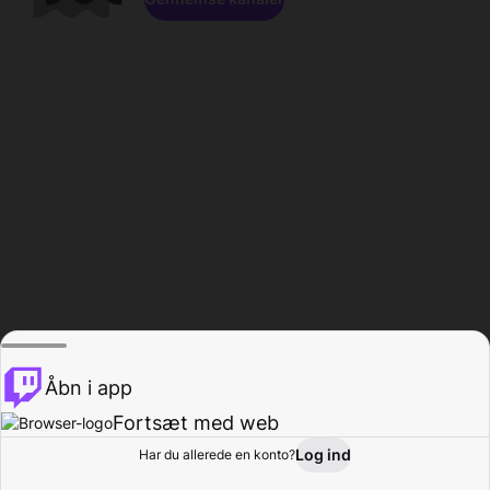
Åbn i app
Fortsæt med web
Log ind
Har du allerede en konto?
Hjem
Gennemse
Aktivitet
Profil