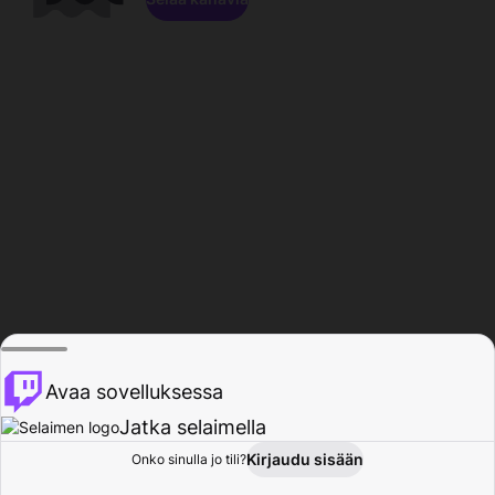
Avaa sovelluksessa
Jatka selaimella
Kirjaudu sisään
Onko sinulla jo tili?
Koti
Selaa
Toiminta
Profiili