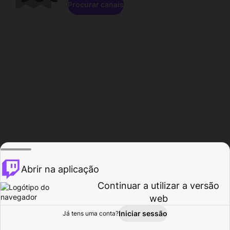
Procurar canais
Abrir na aplicação
Continuar a utilizar a versão
web
Iniciar sessão
Já tens uma conta?
Página inicial
Procurar
Atividade
Perfil