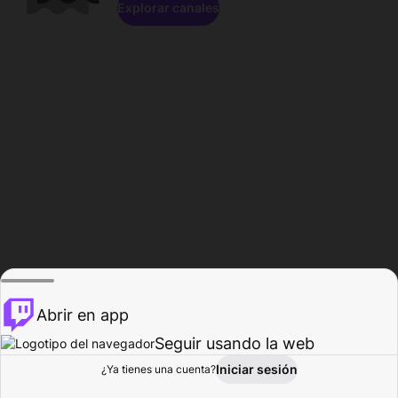
Explorar canales
Abrir en app
Seguir usando la web
Iniciar sesión
Página del
¿Ya tienes una cuenta?
Explorar
Actividad
Perfil
Creador