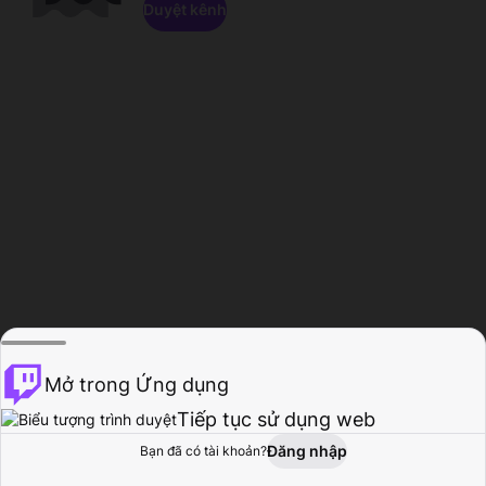
Duyệt kênh
Mở trong Ứng dụng
Tiếp tục sử dụng web
Đăng nhập
Bạn đã có tài khoản?
Trang chủ
Duyệt
Hoạt động
Hồ sơ