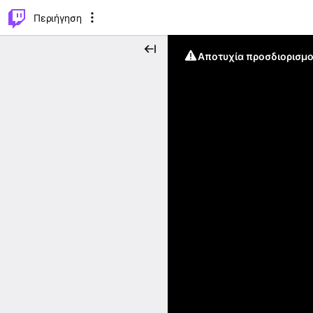
..
⌥
P
Περιήγηση
Αποτυχία προσδιορισμο