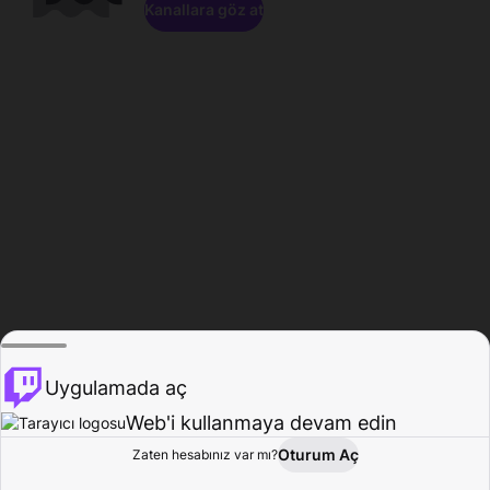
Kanallara göz at
Uygulamada aç
Web'i kullanmaya devam edin
Oturum Aç
Zaten hesabınız var mı?
Ana Sayfa
Gözat
Aktivite
Profil