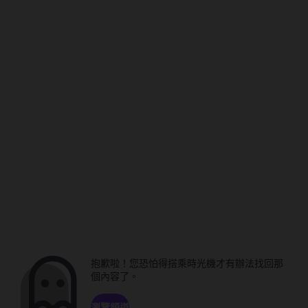
抱歉啦！您恐怕得搭乘時光機才有辦法找回那
個內容了。
瀏覽頻道