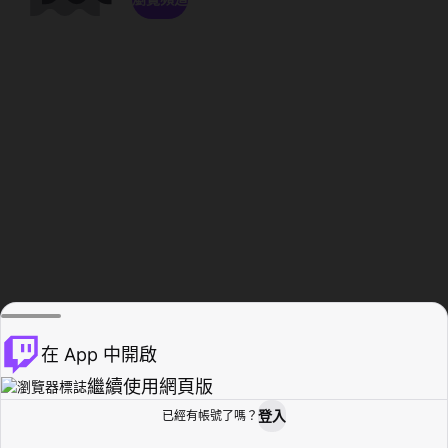
在 App 中開啟
繼續使用網頁版
登入
已經有帳號了嗎？
創作者基地
瀏覽
活動紀錄
個人檔案