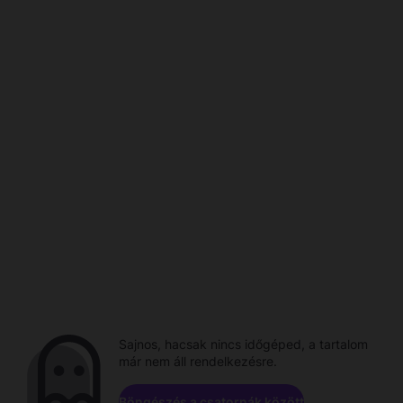
Sajnos, hacsak nincs időgéped, a tartalom
már nem áll rendelkezésre.
Böngészés a csatornák között