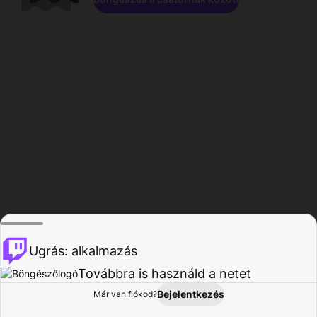
Ugrás: alkalmazás
Továbbra is használd a netet
Bejelentkezés
Már van fiókod?
Főoldal
Böngészés
Tevékenység
Profil