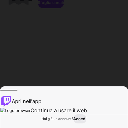
Sfoglia canali
Apri nell'app
Continua a usare il web
Accedi
Hai già un account?
Base
Sfoglia
Attività
Profilo