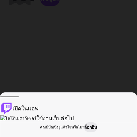
เปิดในแอพ
ใช้งานเว็บต่อไป
ล็อกอิน
คุณมีบัญชีอยู่แล้วใช่หรือไม่?
หน้าแรก
เรียกดู
กิจกรรม
โปรไฟล์