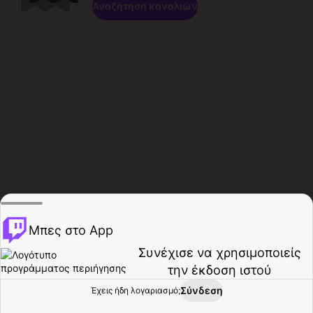
Αναζήτηση καναλιών
Μπες στο App
Συνέχισε να χρησιμοποιείς
την έκδοση ιστού
Σύνδεση
Έχεις ήδη λογαριασμό;
Αρχική σελίδα
Περιήγηση
Δραστηριότητα
Προφίλ