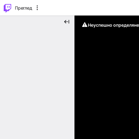
м...
⌥
P
Преглед
Неуспешно определяне