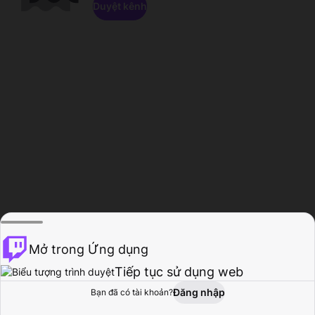
Duyệt kênh
Mở trong Ứng dụng
Tiếp tục sử dụng web
Đăng nhập
Bạn đã có tài khoản?
Trang chủ
Duyệt
Hoạt động
Hồ sơ