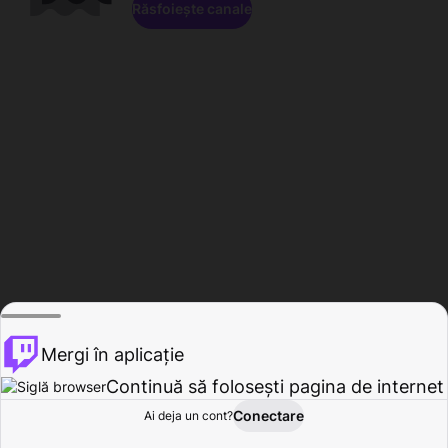
Răsfoiește canale
Mergi în aplicație
Continuă să folosești pagina de internet
Conectare
Ai deja un cont?
Acasă
Răsfoire
Activitate
Profil