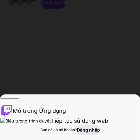
Duyệt kênh
Mở trong Ứng dụng
Tiếp tục sử dụng web
Đăng nhập
Bạn đã có tài khoản?
Trang chủ
Duyệt
Hoạt động
Hồ sơ