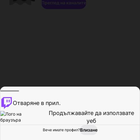
Преглед на каналите
Отваряне в прил.
Продължавайте да използвате
уеб
Влизане
Вече имате профил?
Начало
Преглед
Активност
Профил