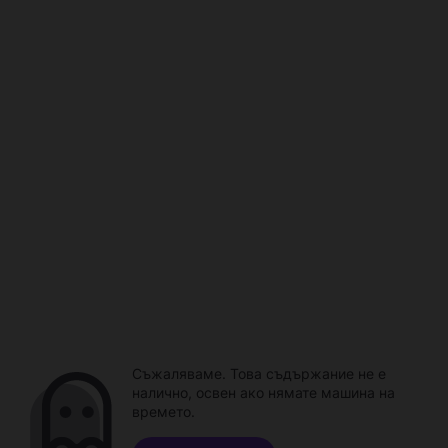
Съжаляваме. Това съдържание не е
налично, освен ако нямате машина на
времето.