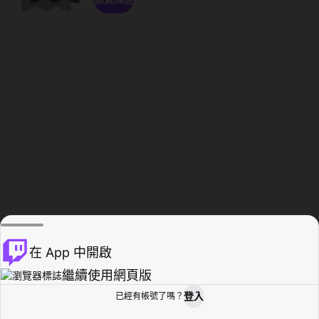
在 App 中開啟
繼續使用網頁版
登入
已經有帳號了嗎？
創作者基地
瀏覽
活動紀錄
個人檔案