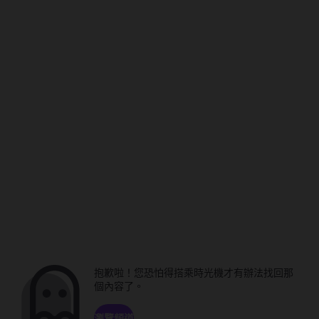
抱歉啦！您恐怕得搭乘時光機才有辦法找回那
個內容了。
瀏覽頻道