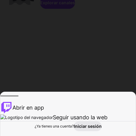
Explorar canales
Abrir en app
Seguir usando la web
Iniciar sesión
Página del
¿Ya tienes una cuenta?
Explorar
Actividad
Perfil
Creador