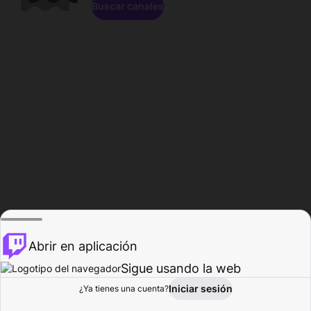
Buscar canales
Abrir en aplicación
Sigue usando la web
Iniciar sesión
Página de
¿Ya tienes una cuenta?
Explorar
Actividad
Perfil
Creador