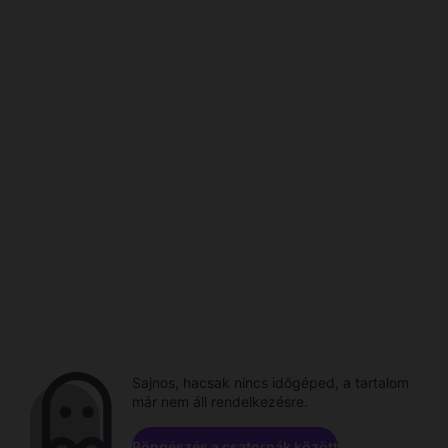
Sajnos, hacsak nincs időgéped, a tartalom
már nem áll rendelkezésre.
Böngészés a csatornák között