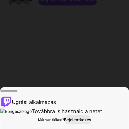
Ugrás: alkalmazás
Továbbra is használd a netet
Bejelentkezés
Már van fiókod?
Főoldal
Böngészés
Tevékenység
Profil