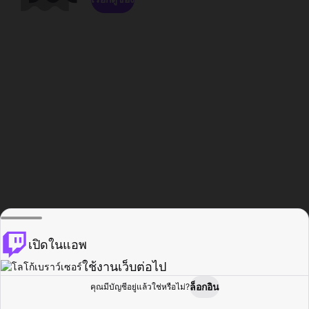
เปิดในแอพ
ใช้งานเว็บต่อไป
ล็อกอิน
คุณมีบัญชีอยู่แล้วใช่หรือไม่?
หน้าแรก
เรียกดู
กิจกรรม
โปรไฟล์