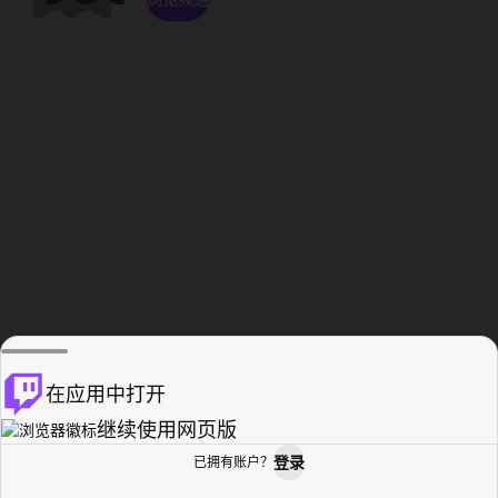
在应用中打开
继续使用网页版
登录
已拥有账户？
主页
浏览
活动纪录
个人资料