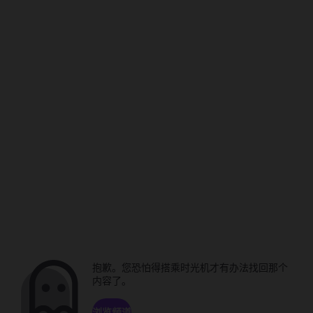
抱歉。您恐怕得搭乘时光机才有办法找回那个
内容了。
浏览频道