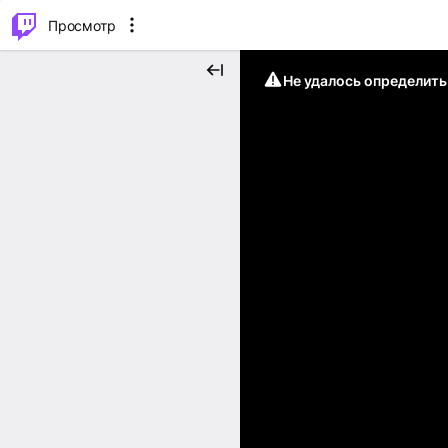
.
⌥
P
Просмотр
Не удалось определит