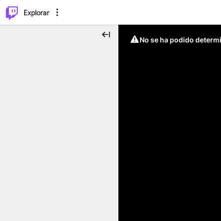
⌥
P
Explorar
No se ha podido determin