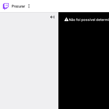
.
⌥
P
Procurar
Não foi possível determ