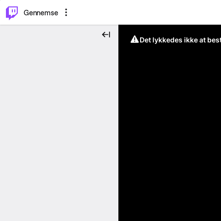
⌥
P
Gennemse
Det lykkedes ikke at be