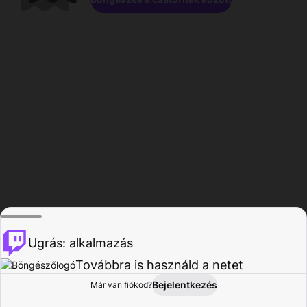
Ugrás: alkalmazás
Továbbra is használd a netet
Bejelentkezés
Már van fiókod?
Főoldal
Böngészés
Tevékenység
Profil