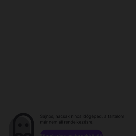
Sajnos, hacsak nincs időgéped, a tartalom
már nem áll rendelkezésre.
Böngészés a csatornák között