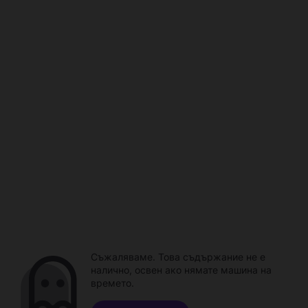
Съжаляваме. Това съдържание не е
налично, освен ако нямате машина на
времето.