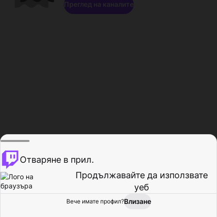
Преглед на каналите
Отваряне в прил.
Продължавайте да използвате
уеб
Влизане
Вече имате профил?
Начало
Преглед
Активност
Профил