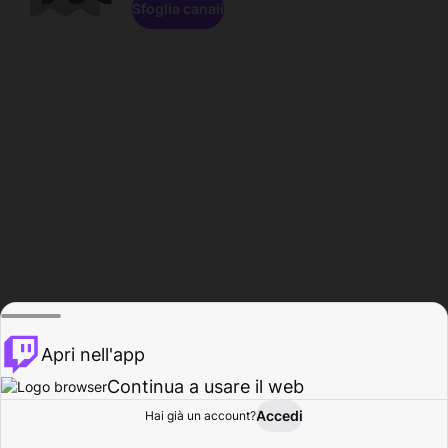
Sfoglia canali
Apri nell'app
Continua a usare il web
Accedi
Hai già un account?
Base
Sfoglia
Attività
Profilo