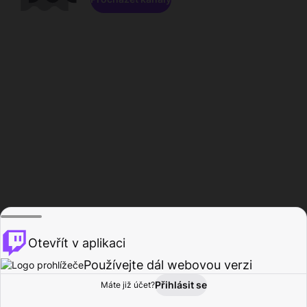
Otevřít v aplikaci
Používejte dál webovou verzi
Přihlásit se
Máte již účet?
Domů
Procházet
Aktivita
Profil