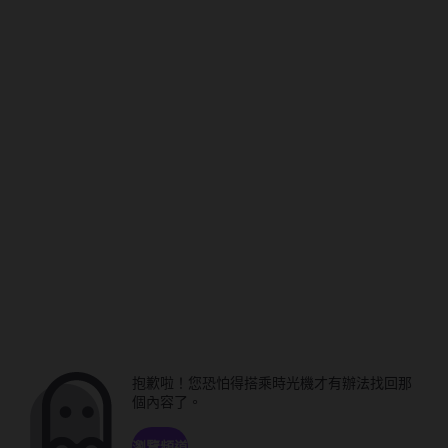
抱歉啦！您恐怕得搭乘時光機才有辦法找回那
個內容了。
瀏覽頻道