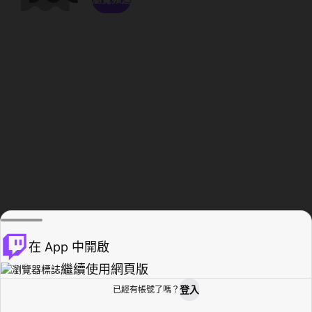
在 App 中開啟
繼續使用網頁版
登入
已經有帳號了嗎？
創作者基地
瀏覽
活動紀錄
個人檔案