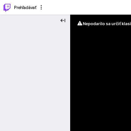
..
⌥
P
Prehľadávať
Nepodarilo sa určiť klas