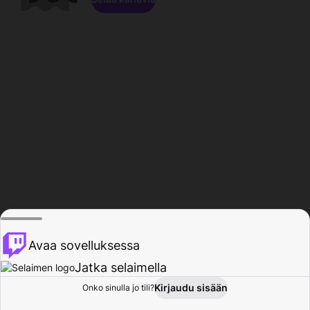
Avaa sovelluksessa
Jatka selaimella
Kirjaudu sisään
Onko sinulla jo tili?
Koti
Selaa
Toiminta
Profiili