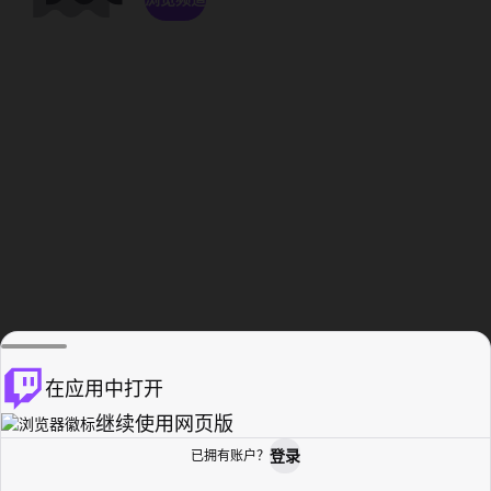
在应用中打开
继续使用网页版
登录
已拥有账户？
主页
浏览
活动纪录
个人资料