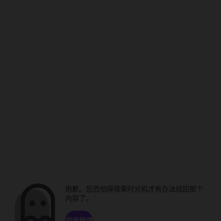
抱歉。您恐怕得搭乘时光机才有办法找回那个
内容了。
浏览频道