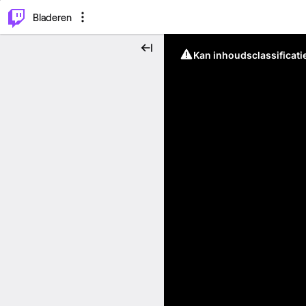
⌥
P
Bladeren
Kan inhoudsclassificati