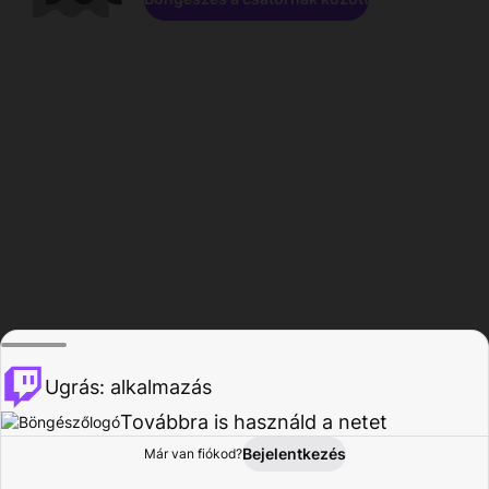
Ugrás: alkalmazás
Továbbra is használd a netet
Bejelentkezés
Már van fiókod?
Főoldal
Böngészés
Tevékenység
Profil