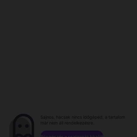
Sajnos, hacsak nincs időgéped, a tartalom
már nem áll rendelkezésre.
Böngészés a csatornák között