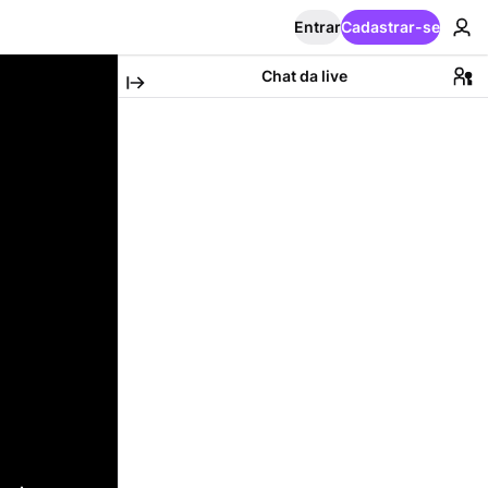
Entrar
Cadastrar-se
Chat da live