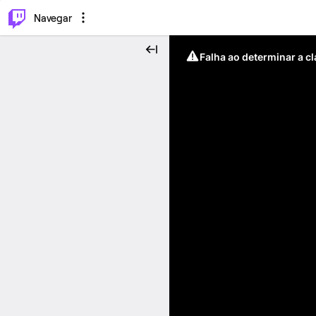
⌥
P
Navegar
Falha ao determinar a c