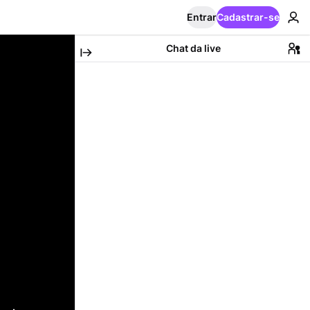
Entrar
Cadastrar-se
Chat da live