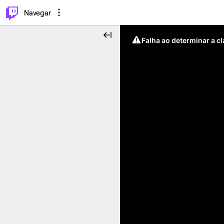
⌥
P
Navegar
Falha ao determinar a c