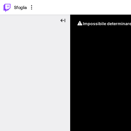
⌥
P
Sfoglia
Impossibile determinare