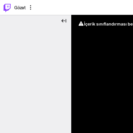
⌥
P
Gözat
İçerik sınıflandırması b