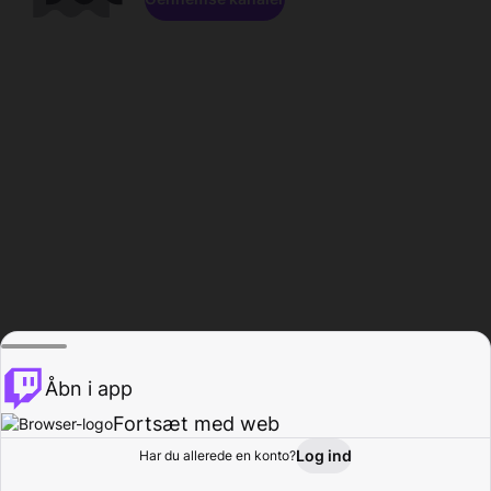
Åbn i app
Fortsæt med web
Log ind
Har du allerede en konto?
Hjem
Gennemse
Aktivitet
Profil