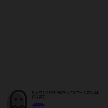
抱歉啦！您恐怕得搭乘時光機才有辦法找回那
個內容了。
瀏覽頻道