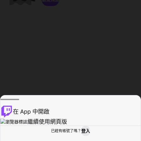
在 App 中開啟
繼續使用網頁版
登入
已經有帳號了嗎？
創作者基地
瀏覽
活動紀錄
個人檔案