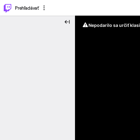
..
⌥
P
Prehľadávať
Nepodarilo sa určiť klas